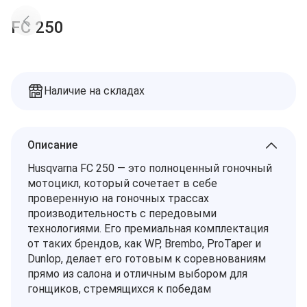
Доставка
Заказы
FC 250
Оплата
Контакты
Избранное
Дилеры
Подбор запчастей
Корзина
Наличие на складах
Описание
Husqvarna FC 250 — это полноценный гоночный
мотоцикл, который сочетает в себе
проверенную на гоночных трассах
производительность с передовыми
технологиями. Его премиальная комплектация
от таких брендов, как WP, Brembo, ProTaper и
Dunlop, делает его готовым к соревнованиям
прямо из салона и отличным выбором для
гонщиков, стремящихся к победам