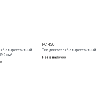
FC 450
я:
Четырехтактный
Тип двигателя:
Четырехтактный
49.9 см³
Нет в наличии
ии