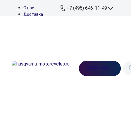
+7 (495) 646-11-49
О нас
Доставка
Оплата
+7 (495) 646-11
Контакты
Дилеры
+7 (926) 822-11
Подбор запчастей
Мессенджеры
+7 (926) 829-11
Телефон сервиса
info@husqvarna-
Каталог
motorcycles.ru
Ежедневно: 10:00-21:
Московская обл.,
Ленинский р-н, д. Бл
Прудищи, вл.1, стр.1