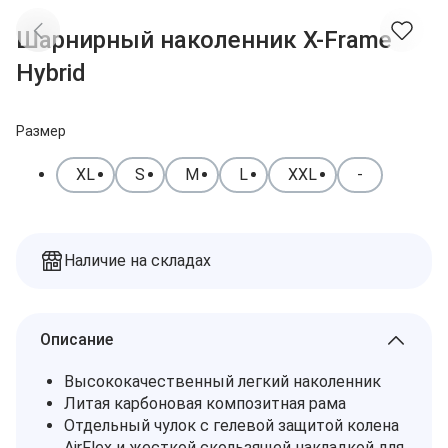
Доставка
Заказы
Шарнирный наколенник X-Frame
Оплата
Контакты
Hybrid
Избранное
Дилеры
Подбор запчастей
Корзина
Размер
XL
S
M
L
XXL
-
Наличие на складах
Описание
Высококачественный легкий наколенник
Литая карбоновая композитная рама
Отдельный чулок с гелевой защитой колена
AirFlex и жесткой скользящей накладкой для