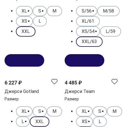
XL
S
M
S/56
M/58
XS
L
XL/61
XXL
XS/54
L/59
XXL/63
В корзину
В корзину
6 227 ₽
4 485 ₽
Джерси Gotland
Джерси Team
Размер
Размер
XL
S
M
XL
S
M
L
XXL
XS
L