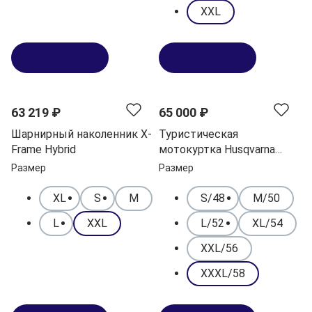
XXL
В корзину
В корзину
63 219 ₽
65 000 ₽
Шарнирный наколенник X-
Туристическая
Frame Hybrid
мотокуртка Husqvarna
Scalar
Размер
Размер
XL
S
M
S/48
M/50
L
XXL
L/52
XL/54
XXL/56
XXXL/58