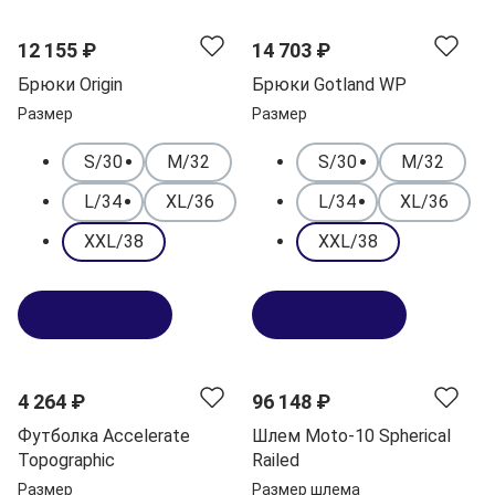
12 155 ₽
14 703 ₽
Брюки Origin
Брюки Gotland WP
Размер
Размер
S/30
M/32
S/30
M/32
L/34
XL/36
L/34
XL/36
XXL/38
XXL/38
В корзину
В корзину
4 264 ₽
96 148 ₽
Футболка Accelerate
Шлем Moto-10 Spherical
Topographic
Railed
Размер
Размер шлема