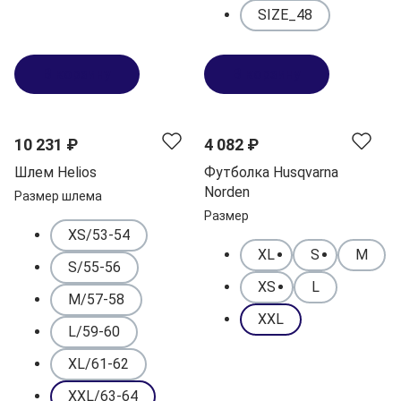
SIZE_48
В корзину
В корзину
NEW
10 231 ₽
4 082 ₽
Шлем Helios
Футболка Husqvarna
Norden
Размер шлема
Размер
XS/53-54
XL
S
M
S/55-56
XS
L
M/57-58
XXL
L/59-60
XL/61-62
XXL/63-64