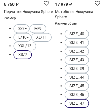
6 760 ₽
17 979 ₽
Перчатки Husqvarna Sphere
Мотоботы Husqvarna
Sphere
Размер
Размер обуви
S/8
M/9
SIZE_40
L/10
XL/11
SIZE_41
XXL/12
SIZE_42
XS/7
SIZE_43
SIZE_39
SIZE_44
SIZE_45
SIZE_46
SIZE_47