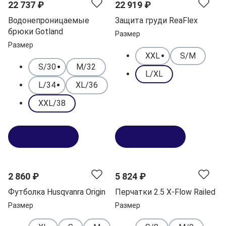
22 737 ₽
22 919 ₽
Водонепроницаемые
Защита груди ReaFlex
брюки Gotland
Размер
Размер
XXL
S/M
S/30
M/32
L/XL
L/34
XL/36
XXL/38
В корзину
В корзину
2 860 ₽
5 824 ₽
Футболка Husqvanra Origin
Перчатки 2.5 X-Flow Railed
Размер
Размер