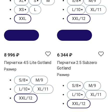
XL
S
M
S/8
M/9
XS
L
L/10
XL/11
XXL
XXL/12
В корзину
В корзину
8 996 ₽
6 344 ₽
Перчатки 4.5 Lite Gotland
Перчатки 2.5 Subzero
Gotland
Размер
Размер
S/8
M/9
S/8
M/9
L/10
XL/11
L/10
XL/11
XXL/12
XXL/12