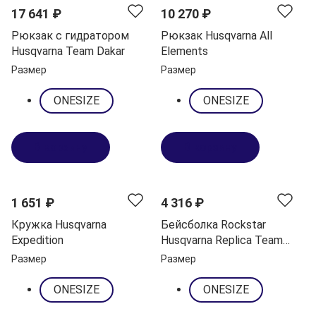
17 641 ₽
10 270 ₽
Рюкзак с гидратором
Рюкзак Husqvarna All
Husqvarna Team Dakar
Elements
Размер
Размер
ONESIZE
ONESIZE
В корзину
В корзину
NEW
1 651 ₽
4 316 ₽
Кружка Husqvarna
Бейсболка Rockstar
Expedition
Husqvarna Replica Team
Flat Cap
Размер
Размер
ONESIZE
ONESIZE