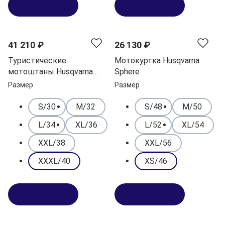
В корзину
В корзину
NEW
41 210 ₽
26 130 ₽
Туристические
Мотокуртка Husqvarna
мотоштаны Husqvarna
Sphere
Scalar
Размер
Размер
S/30
M/32
S/48
M/50
L/34
XL/36
L/52
XL/54
XXL/38
XXL/56
XXXL/40
XS/46
В корзину
В корзину