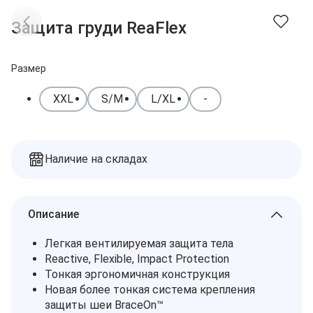
Доставка
Заказы
Защита груди ReaFlex
Оплата
Контакты
Избранное
Дилеры
Размер
Подбор запчастей
Корзина
XXL
S/M
L/XL
-
Наличие на складах
Описание
Легкая вентилируемая защита тела
Reactive, Flexible, Impact Protection
Тонкая эргономичная конструкция
Новая более тонкая система крепления
защиты шеи BraceOn™