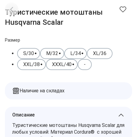
Доставка
Заказы
Туристические мотоштаны
Оплата
Контакты
Husqvarna Scalar
Избранное
Дилеры
Подбор запчастей
Корзина
Размер
S/30
M/32
L/34
XL/36
XXL/38
XXXL/40
-
Наличие на складах
Описание
Туристические мотоштаны Husqvarna Scalar для
любых условий: Материал Cordura® с хорошей