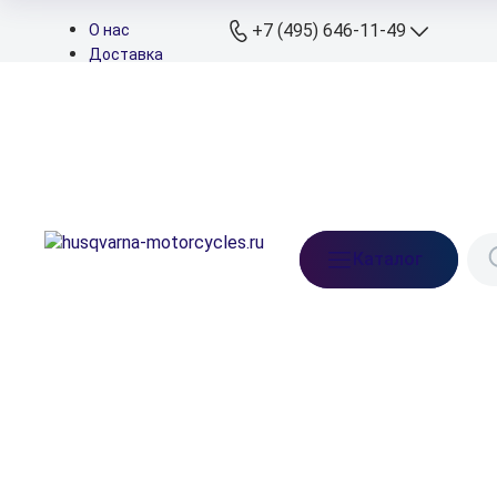
+7 (495) 646-11-49
О нас
Доставка
Оплата
+7 (495) 646-11
Контакты
Дилеры
+7 (926) 822-11
Подбор запчастей
Мессенджеры
+7 (926) 829-11
Телефон сервиса
info@husqvarna-
Каталог
motorcycles.ru
Ежедневно: 10:00-21:
Московская обл.,
Ленинский р-н, д. Бл
Прудищи, вл.1, стр.1