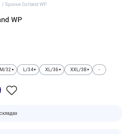
/
Брюки Gotland WP
and WP
M/32
L/34
XL/36
XXL/38
-
 складах