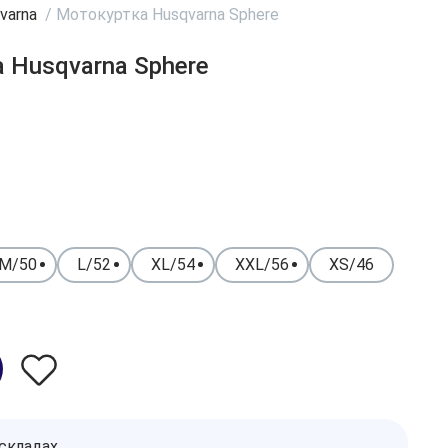
varna
/
Мотокуртка Husqvarna Sphere
 Husqvarna Sphere
M/50
L/52
XL/54
XXL/56
XS/46
 складах