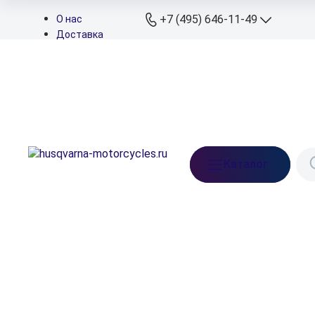
+7 (495) 646-11-49
О нас
Доставка
Оплата
+7 (495) 646-11
Контакты
Дилеры
+7 (926) 822-11
Подбор запчастей
Мессенджеры
+7 (926) 829-11
Телефон сервиса
info@husqvarna-
Каталог
motorcycles.ru
Ежедневно: 10:00-21:
Московская обл.,
Ленинский р-н, д. Бл
Прудищи, вл.1, стр.1