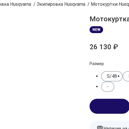
вка Husqvarna
/
Экипировка Husqvarna
/
Мотокуртки Husq
Мотокуртка
NEW
26 130 ₽
Размер
S/48
-
В корзину
Наличие на