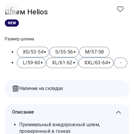
Доставка
Заказы
Шлем Helios
Оплата
Контакты
NEW
Избранное
Дилеры
Подбор запчастей
Корзина
Размер шлема
XS/53-54
S/55-56
M/57-58
L/59-60
XL/61-62
XXL/63-64
-
Наличие на складах
Описание
Премиальный внедорожный шлем,
проверенный в гонках