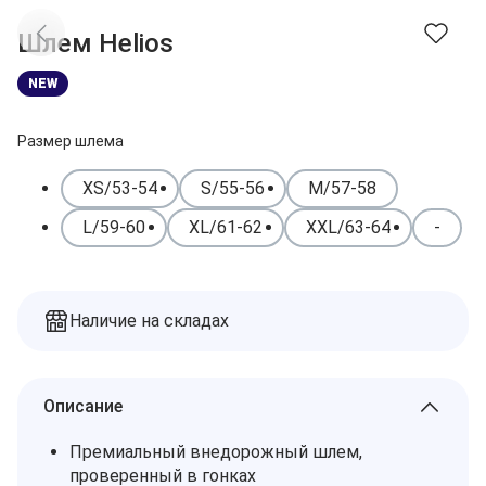
Доставка
Заказы
Шлем Helios
Оплата
Контакты
NEW
Избранное
Дилеры
Подбор запчастей
Корзина
Размер шлема
XS/53-54
S/55-56
M/57-58
L/59-60
XL/61-62
XXL/63-64
-
Наличие на складах
Описание
Премиальный внедорожный шлем,
проверенный в гонках