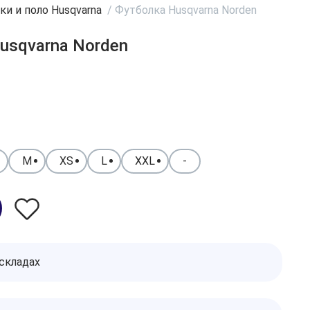
ки и поло Husqvarna
/
Футболка Husqvarna Norden
usqvarna Norden
M
XS
L
XXL
-
 складах