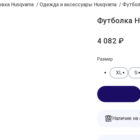
вка Husqvarna
/
Одежда и аксессуары Husqvarna
/
Футбол
Футболка H
4 082 ₽
Размер
XL
S
В корзину
Наличие на