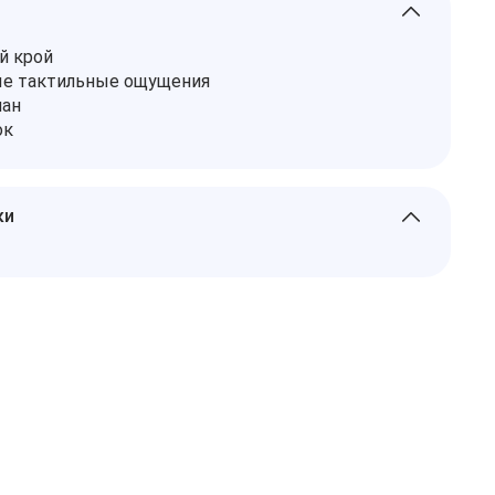
й крой
ые тактильные ощущения
лан
ок
ки