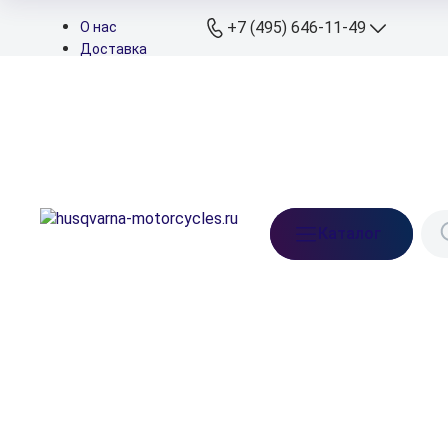
+7 (495) 646-11-49
О нас
Доставка
Оплата
+7 (495) 646-11
Контакты
Дилеры
+7 (926) 822-11
Подбор запчастей
Мессенджеры
+7 (926) 829-11
Телефон сервиса
info@husqvarna-
Каталог
motorcycles.ru
Ежедневно: 10:00-21:
Московская обл.,
Ленинский р-н, д. Бл
Прудищи, вл.1, стр.1