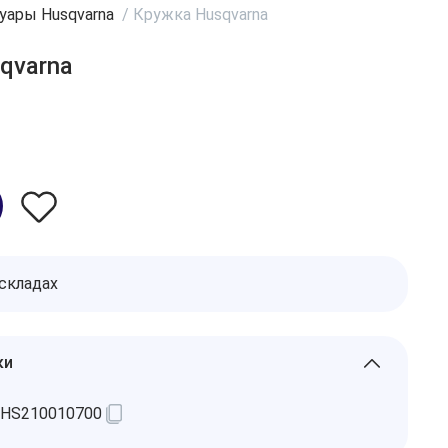
уары Husqvarna
/
Кружка Husqvarna
qvarna
 складах
ки
HS210010700