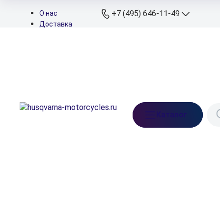
+7 (495) 646-11-49
О нас
Доставка
Оплата
+7 (495) 646-11
Контакты
Дилеры
+7 (926) 822-11
Подбор запчастей
Мессенджеры
+7 (926) 829-11
Телефон сервиса
info@husqvarna-
Каталог
motorcycles.ru
Ежедневно: 10:00-21:
Московская обл.,
Ленинский р-н, д. Бл
Прудищи, вл.1, стр.1