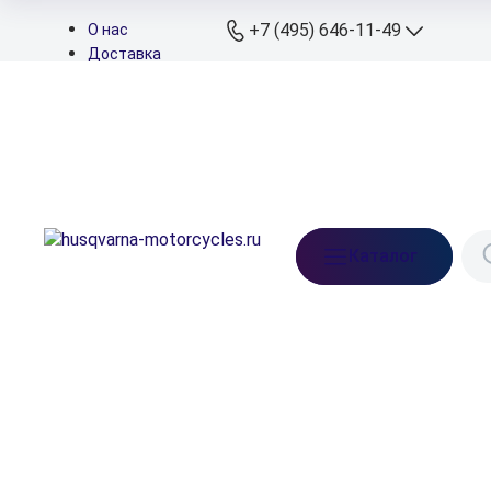
+7 (495) 646-11-49
О нас
Доставка
Оплата
+7 (495) 646-11
Контакты
Дилеры
+7 (926) 822-11
Подбор запчастей
Мессенджеры
+7 (926) 829-11
Телефон сервиса
info@husqvarna-
Каталог
motorcycles.ru
Ежедневно: 10:00-21:
Московская обл.,
Ленинский р-н, д. Бл
Прудищи, вл.1, стр.1