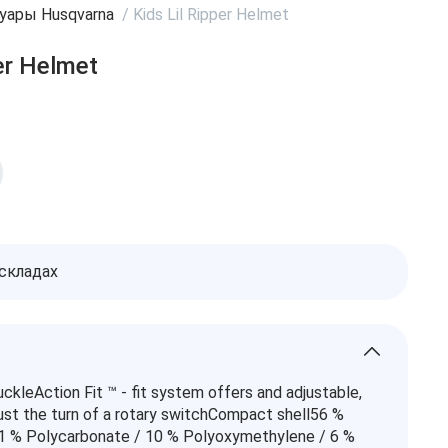
уары Husqvarna
/
Kids Lil Ripper Helmet
per Helmet
 складах
ckleAction Fit ™ - fit system offers and adjustable,
just the turn of a rotary switchCompact shell56 %
1 % Polycarbonate / 10 % Polyoxymethylene / 6 %