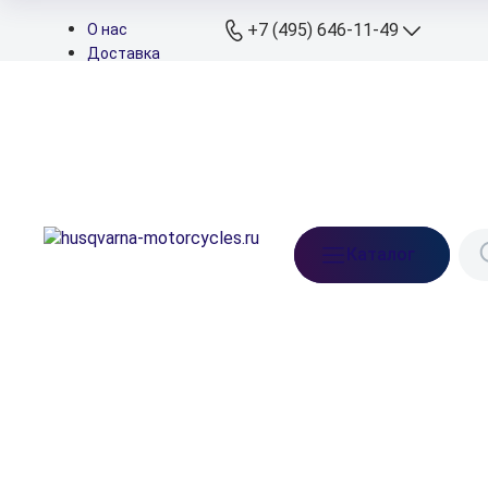
+7 (495) 646-11-49
О нас
Доставка
Оплата
+7 (495) 646-11
Контакты
Дилеры
+7 (926) 822-11
Подбор запчастей
Мессенджеры
+7 (926) 829-11
Телефон сервиса
info@husqvarna-
Каталог
motorcycles.ru
Ежедневно: 10:00-21:
Московская обл.,
Ленинский р-н, д. Бл
Прудищи, вл.1, стр.1