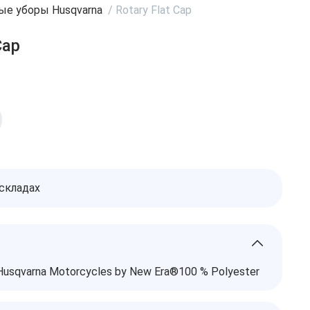
ые уборы Husqvarna
/
Rotary Flat Cap
Cap
 складах
r Husqvarna Motorcycles by New Era®100 % Polyester