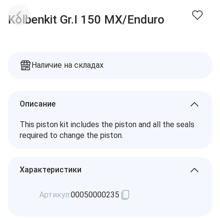
Доставка
Заказы
Kolbenkit Gr.I 150 MX/Enduro
Оплата
Контакты
Избранное
Дилеры
Подбор запчастей
Корзина
Наличие на складах
Описание
This piston kit includes the piston and all the seals
required to change the piston.
Характеристики
Артикул:
00050000235