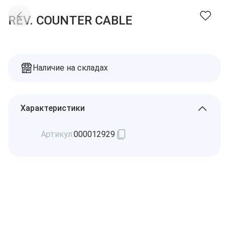
Доставка
Заказы
REV. COUNTER CABLE
Оплата
Контакты
Избранное
Дилеры
Подбор запчастей
Корзина
Наличие на складах
Характеристики
Артикул:
000012929